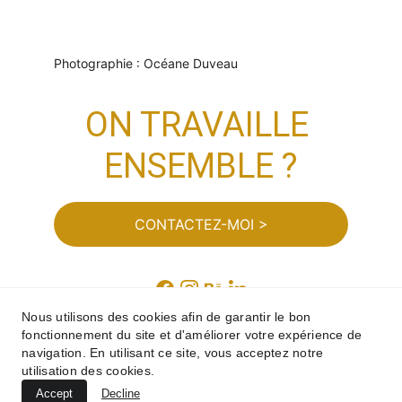
Photographie : Océane Duveau
ON TRAVAILLE 
ENSEMBLE ?
CONTACTEZ-MOI >
Nous utilisons des cookies afin de garantir le bon
fonctionnement du site et d'améliorer votre expérience de
navigation. En utilisant ce site, vous acceptez notre
Design et rédaction : Marion Guizzardi
utilisation des cookies.
Condition générale de vente
 - 
Politique de 
Accept
Decline